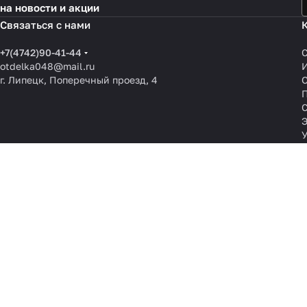
на новости и акции
Связаться с нами
+7(4742)90-41-44
otdelka048@mail.ru
г. Липецк, Поперечный проезд, 4
О
П
© 2008-2026 Отделочные материалы 48. Все права защищены.
Информация, размещённая
На информационном ресурсе применяются
рекомендательные техн
Все ресурсы сайта les.om48.ru, включая (но не ограничиваясь) тек