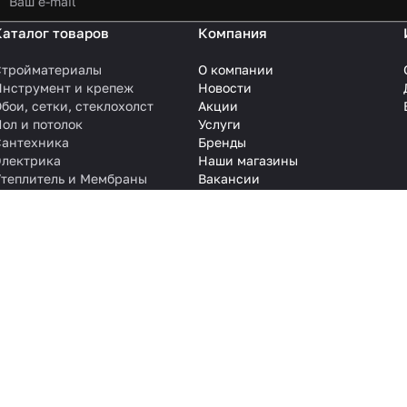
Каталог товаров
Компания
Стройматериалы
О компании
Инструмент и крепеж
Новости
бои, сетки, стеклохолст
Акции
ол и потолок
Услуги
Сантехника
Бренды
Электрика
Наши магазины
Утеплитель и Мембраны
Вакансии
Контакты
 на сайте, не является публичной офертой. Цены и наличие товара
ологии
.
стовую, графическую, фотографическую и видео информацию, структу