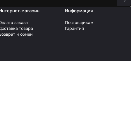
Интернет-магазин
Информация
Оплата заказа
Поставщикам
Доставка товара
Гарантия
Возврат и обмен
Конфиденциальность
Оферта
 уточняйте у менеджеров.
ру, дизайн и оформление страниц, доменное имя, фирменное