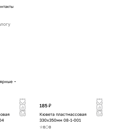
онтакты
лярные
185 ₽
совая
Кювета пластмассовая
04
330х350мм 08-1-001
0
0