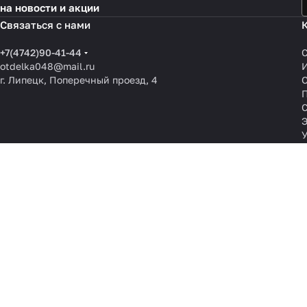
на новости и акции
Связаться с нами
+7(4742)90-41-44
otdelka048@mail.ru
г. Липецк, Поперечный проезд, 4
О
П
© 2008-2026 Отделочные материалы 48. Все права защищены.
Информация, размещённая
На информационном ресурсе применяются
рекомендательные техн
Все ресурсы сайта les.om48.ru, включая (но не ограничиваясь) тек