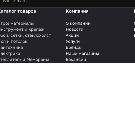
Каталог товаров
Компания
Стройматериалы
О компании
Инструмент и крепеж
Новости
бои, сетки, стеклохолст
Акции
ол и потолок
Услуги
Сантехника
Бренды
Электрика
Наши магазины
Утеплитель и Мембраны
Вакансии
Контакты
 на сайте, не является публичной офертой. Цены и наличие товара
ологии
.
стовую, графическую, фотографическую и видео информацию, структу