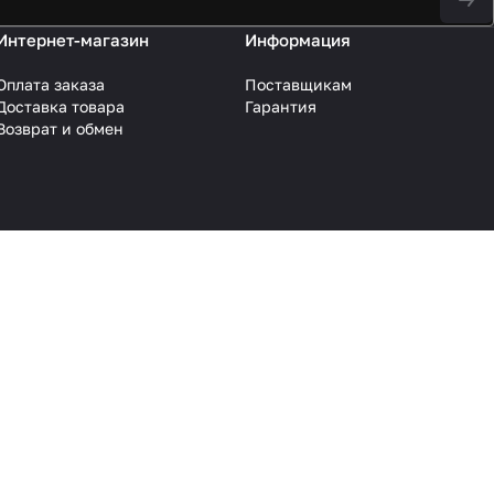
Интернет-магазин
Информация
Оплата заказа
Поставщикам
Доставка товара
Гарантия
Возврат и обмен
Конфиденциальность
Оферта
 уточняйте у менеджеров.
ру, дизайн и оформление страниц, доменное имя, фирменное