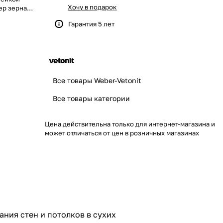
Хочу в подарок
ер зерна
атовый
Гарантия 5 лет
работ. Важно
 она
ваний под
 мм.
. Абсолютно
трое сведение
Все товары Weber-Vetonit
 выровненные
it easy gyps,
Все товары категории
рхности, стены
заделку швов
Цена действительна только для интернет-магазина и
ьных
может отличаться от цен в розничных магазинах
ния стен и потолков в сухих