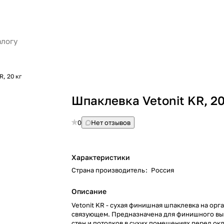
R, 20 кг
Шпаклевка Vetonit KR, 20
0
Нет отзывов
Характеристики
Страна производитель
:
Россия
Описание
Vetonit KR - сухая финишная шпаклевка на ор
связующем. Предназначена для финишного в
стен и потолков в сухих помещениях перед ок