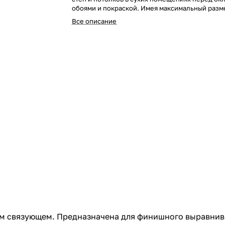
обоями и покраской. Имея максимальный разм
всего 0,3 мм, она позволяет создать гладкий м
Все описание
защитный слой. Применяется для внутренних 
знать: Шпаклевка vetonit KR не водостойкая, и
непригодна для выравнивания полов или осно
облицовку плиткой. Преимущества: Удобно.
Суперпластичная в нанесении тонких слоев 1-3
Качественно. Легко зашкуривается. Идеально
белая и гладкая поверхность. Практично. Быс
слоев. Подходящие основания: Поверхности,
цементными или гипсовыми штукатурками veton
profi gyps, TT, TT30 light, TT40, гипсовые пове
и потолки из гипсокартонных плит (исключая 
ГКЛ), а также другие поверхности из минерал
материалов.
ом связующем. Предназначена для финишного выравнива