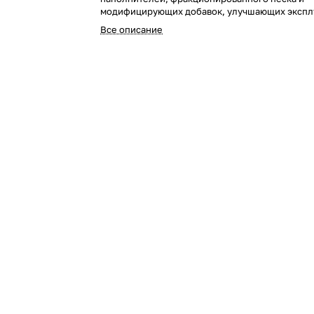
модифицирующих добавок, улучшающих экспл
свойства
Все описание
.
Клей ЕК 2000 BASE fix (C0 Т) применяется для 
керамической плитки малых и средних размеро
пол в помещениях с любой влажностью. Приме
прочным недеформирующимся основаниям из 
кирпича, штукатурки.
При укладке плитки допускается локальное в
плиточным клеем небольших неровностей стен
15 мм). Укладка плитки на вертикальные основ
клея от 10 до 15 мм производится с использов
стартового профиля.