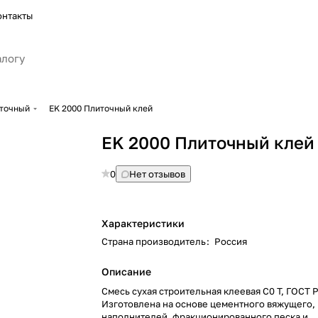
онтакты
иточный
EK 2000 Плиточный клей
EK 2000 Плиточный клей
0
Нет отзывов
Характеристики
Страна производитель
:
Россия
Описание
Смесь сухая строительная клеевая С0 T, ГОСТ Р
Изготовлена на основе цементного вяжущего,
наполнителей, фракционированного песка и