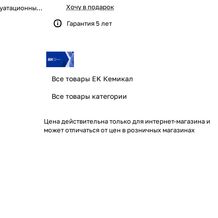
Хочу в подарок
уатационные
Гарантия 5 лет
укладки
в на стены и
няется по
бетона,
Все товары EK Кемикал
ыравнивание
 и полов (до
Все товары категории
ания при слое
анием
Цена действительна только для интернет-магазина и
может отличаться от цен в розничных магазинах