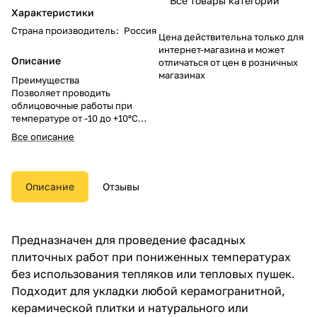
Все товары категории
Характеристики
Страна производитель
:
Россия
Цена действительна только для
интернет-магазина и может
Описание
отличаться от цен в розничных
магазинах
Преимущества
Позволяет проводить
облицовочные работы при
температуре от -10 до +10ºC
Высокая адгезия и эластичность
Все описание
позволяют применять на
промерзающих основаниях, для
крепления крупноформатной
облицовки в местах высокой
Описание
Отзывы
проходимости
Высокая морозостойкость 150
циклов позволяет использовать
для работ снаружи здания
Предназначен для проведение фасадных
плиточных работ при пониженных температурах
без использования тепляков или тепловых пушек.
Подходит для укладки любой керамогранитной,
керамической плитки и натурального или